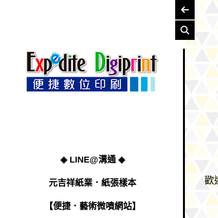
Skip to content
◈ LINE@溝通 ◈
歡
元吉祥紙業．紙張樣本
【便捷．藝術微噴網站】