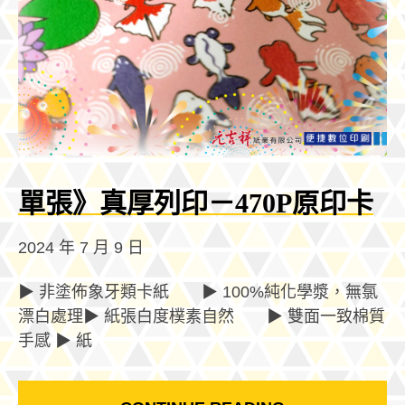
單張》真厚列印－470P原印卡
2024 年 7 月 9 日
▶ 非塗佈象牙類卡紙 ▶ 100%純化學漿，無氯
漂白處理▶ 紙張白度樸素自然 ▶ 雙面一致棉質
手感 ▶ 紙