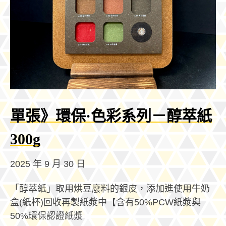
單張》環保·色彩系列－醇萃紙
300g
2025 年 9 月 30 日
「醇萃紙」取用烘豆廢料的銀皮，添加進使用牛奶
盒(紙杯)回收再製紙漿中【含有50%PCW紙漿與
50%環保認證紙漿