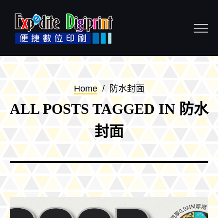
Skip to content
Home
/
防水封面
ALL POSTS TAGGED IN 防水
封面